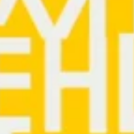
Задача
Разработать айден
для фонда сохране
этнокультурного на
имени Миклухо-Ма