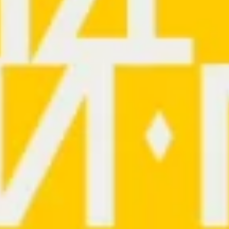
тику 
ния 
следия 
клая.